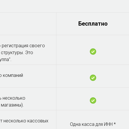
Бесплатно
о регистрация своего
 структуры. Это
ппа".
о компаний
ь несколько
 магазины).
т несколько кассовых
Одна касса для ИНН *