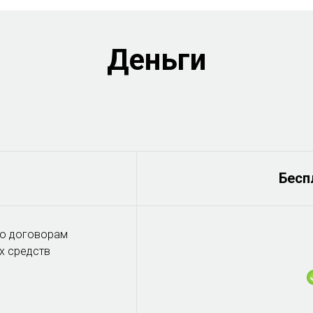
Деньги
Бесп
по договорам
х средств