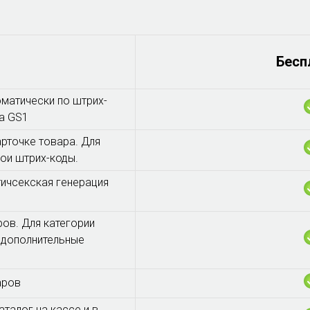
Бесп
оматически по штрих-
га GS1
рточке товара. Для
ои штрих-коды.
ичсекская генерация
ов. Для категории
 дополнительные
аров
талог на кассе и в