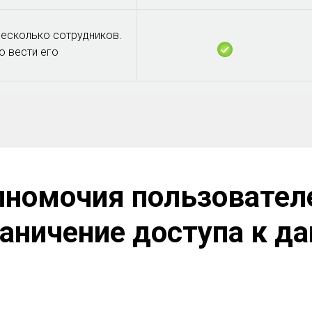
несколько сотрудников.
о вести его
номочия пользовател
раничение доступа к д