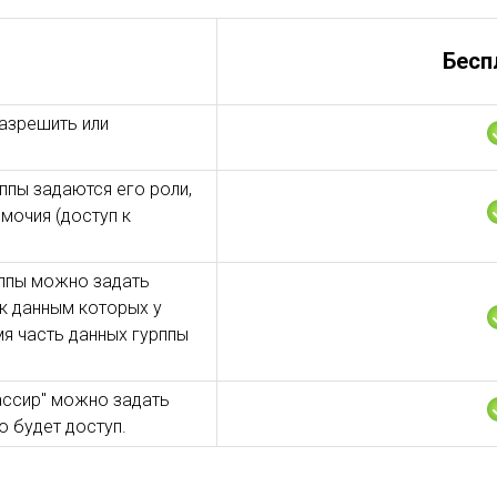
Бесп
азрешить или
ппы задаются его роли,
мочия (доступ к
уппы можно задать
 к данным которых у
я часть данных гурппы
ассир" можно задать
о будет доступ.