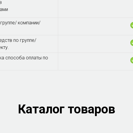
в
цами
 группе/ компании/
едств по группе/
кту.
ка способа оплаты по
Каталог товаров